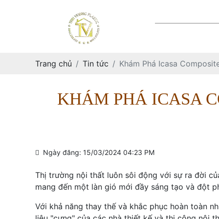
Lô C5 đường số 4 K
TRANG CHỦ
Trang chủ
Tin tức
Khám Phá Icasa Composite
KHÁM PHÁ ICASA C
Ngày đăng: 15/03/2024 04:23 PM
Thị trường nội thất luôn sôi động với sự ra đời c
mang đến một làn gió mới đầy sáng tạo và đột p
Với khả năng thay thế và khắc phục hoàn toàn n
liệu "cưng" của các nhà thiết kế và thi công nội th