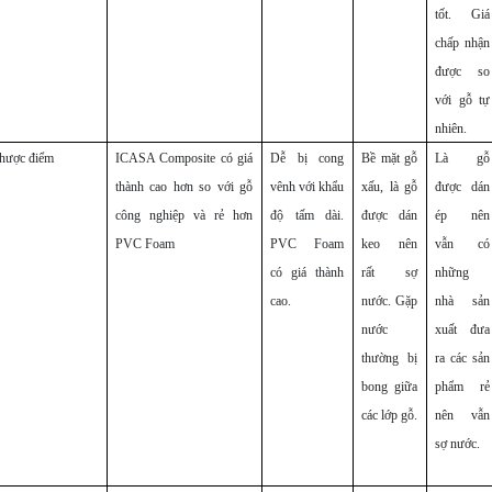
tốt. Giá
chấp nhận
được so
với gỗ tự
nhiên.
hược điểm
ICASA Composite có giá
Dễ bị cong
Bề mặt gỗ
Là gỗ
thành cao hơn so với gỗ
vênh với khẩu
xấu, là gỗ
được dán
công nghiệp và rẻ hơn
độ tấm dài.
được dán
ép nên
PVC Foam
PVC Foam
keo nên
vẫn có
có giá thành
rất sợ
những
cao.
nước. Gặp
nhà sản
nước
xuất đưa
thường bị
ra các sản
bong giữa
phẩm rẻ
các lớp gỗ.
nên vẫn
sợ nước.