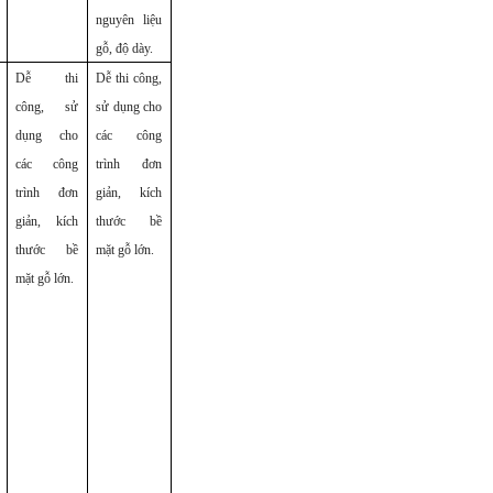
nguyên liệu
gỗ, độ dày.
Dễ thi
Dễ thi công,
công, sử
sử dụng cho
dụng cho
các công
các công
trình đơn
trình đơn
giản, kích
giản, kích
thước bề
thước bề
mặt gỗ lớn.
mặt gỗ lớn.