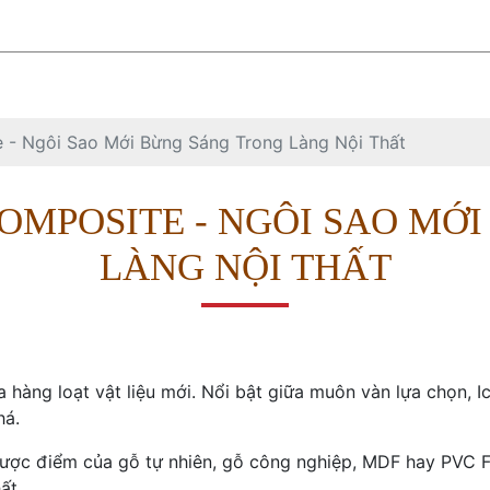
CN Hòa Khánh TP Đà Nẵng
thuvuongplas
TẤM NHỰA
SẢN PHẨM
PHỤ KIỆN NGÀNH NHỰA
 - Ngôi Sao Mới Bừng Sáng Trong Làng Nội Thất
OMPOSITE - NGÔI SAO MỚ
LÀNG NỘI THẤT
ủa hàng loạt vật liệu mới. Nổi bật giữa muôn vàn lựa chọn, 
há.
hược điểm của gỗ tự nhiên, gỗ công nghiệp, MDF hay PVC 
ất.