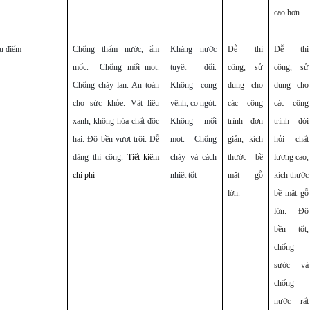
cao hơn
u điểm
Chống thấm nước, ẩm
Kháng nước
Dễ thi
Dễ thi
mốc. Chống mối mọt.
tuyệt đối.
công, sử
công, sử
Chống cháy lan. An toàn
Không cong
dụng cho
dụng cho
cho sức khỏe. Vật liệu
vênh, co ngót.
các công
các công
xanh, không hóa chất độc
Không mối
trình đơn
trình đòi
hại. Độ bền vượt trội. Dễ
mọt. Chống
giản, kích
hỏi chất
dàng thi công.
Tiết kiệm
cháy và cách
thước bề
lượng cao,
chi phí
nhiệt tốt
mặt gỗ
kích thước
lớn.
bề mặt gỗ
lớn. Độ
bền tốt,
chống
sước và
chống
nước rất