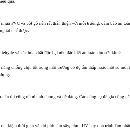
hiệu quả.
t nhựa PVC và bột gỗ nên rất t
hân thiện với môi trường, đảm bảo an to
ng tái chế được.
ldehyde và các hóa chất độc
hại nên đặc biệt an toàn cho sức khoẻ
ả năng chống chịu tốt trong môi
trường có độ ẩm thấp hoặc một số môi 
 dụng.
n nên thi công rất nhanh
chóng và dễ dàng. Các công cụ để gia công c
tiết kiệm thời gian và chi phí:
tẩm sấy, phun UV hay quá trình làm ph