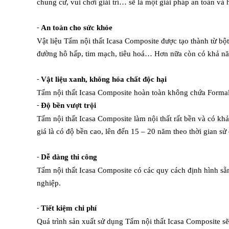
chung cư, vui chơi giải trí… sẽ là một giải pháp an toàn và 
An toàn cho sức khỏe
-
Vật liệu Tấm nội thất Icasa Composite được tạo thành từ bộ
đường hô hấp, tim mạch, tiêu hoá…
Hơn nữa còn có khả nă
Vật liệu xanh, không hóa chất độc hại
-
Tấm nội thất Icasa Composite hoàn toàn không chứa Forma
Độ bền vượt trội
-
Tấm nội thất Icasa Composite làm nội thất rất bền và có kh
giá là có độ bền cao, lên đến 15 – 20 năm theo thời gian sử
Dễ dàng thi công
-
Tấm nội thất Icasa Composite có các quy cách định hình sẵ
nghiệp.
Tiết kiệm chi phí
-
Quá trình sản xuất sử dụng Tấm nội thất Icasa Composite sẽ 