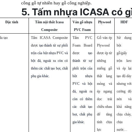
công gỗ tự nhiên hay gỗ công nghiệp.
5. Tấm nhựa ICASA có gì 
Đặc tính
Tấm nội thất Icasa
Ván gỗ nhựa
Plywood
HDF
Composite
PVC Foam
ấu tạo
Tấm ICASA Composite
Tấm PVC
Gỗ ván ép
Sử dụng
được
tạo thành từ sự phối
Foam Board
Plywood
bột
trộn của bột nhựa PVC và
được
tạo
được ép từ
gỗ/giấy
bột đá, ngoài ra còn có
thành từ sự
những
trộn keo
thêm các chất tạo bọt, chất
phối trộn của
miếng gỗ
và ép lại
phụ gia khác.
bột nhựa
thật lạng
tạo độ dày
PVC và bột
mỏng và
nhưng với
đá, ngoài ra
ép ngang
cường độ
còn có thêm
dọc trái
nén và
các chất tạo
chiều nhau
khả năng
bọt, chất phụ
để tăng
chịu cháy,
gia khác.
tính chịu
chịu
lực
nước…