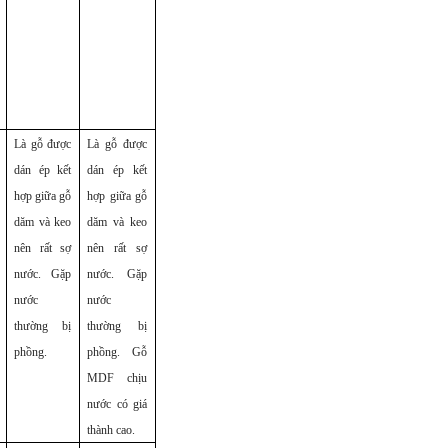
Là gỗ được
Là gỗ được
dán ép kết
dán ép kết
hợp giữa gỗ
hợp giữa gỗ
dăm và keo
dăm và keo
nên rất sợ
nên rất sợ
nước. Gặp
nước. Gặp
nước
nước
thường bị
thường bị
phồng.
phồng. Gỗ
MDF chịu
nước có giá
thành cao.