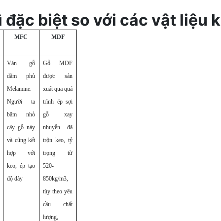
đặc biệt so với các vật liệu 
MFC
MDF
Ván gỗ
Gỗ MDF
dăm phủ
được sản
Melamine.
xuất qua quá
Người ta
trình ép sợi
băm nhỏ
gỗ xay
cây gỗ này
nhuyễn đã
và cũng kết
trộn keo, tỷ
hợp với
trọng từ
keo, ép tạo
520-
độ dày
850kg/m3,
tùy theo yêu
cầu chất
lượng,