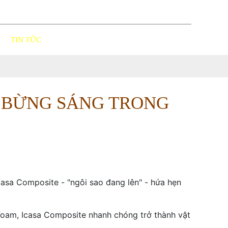
tic@gmail.com
0908258959
TIN TỨC
DỊCH VỤ
LIÊN HỆ
I BỪNG SÁNG TRONG
Icasa Composite - "ngôi sao đang lên" - hứa hẹn
Foam, Icasa Composite nhanh chóng trở thành vật