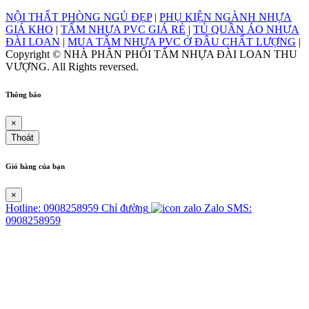
NỘI THẤT PHÒNG NGỦ ĐẸP
|
PHỤ KIỆN NGÀNH NHỰA
GIÁ KHO
|
TẤM NHỰA PVC GIÁ RẺ
|
TỦ QUẦN ÁO NHỰA
ĐÀI LOAN
|
MUA TẤM NHỰA PVC Ở ĐÂU CHẤT LƯỢNG
|
Copyright © NHÀ PHÂN PHỐI TẤM NHỰA ĐÀI LOAN THU
VƯỢNG. All Rights reversed.
Thông báo
×
Thoát
Giỏ hàng của bạn
×
Hotline: 0908258959
Chỉ đường
Zalo
SMS:
0908258959