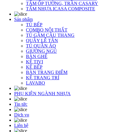
TẤM ỐP TƯỜNG, TRẦN CASARY
TẤM NHỰA ICASA COMPOSITE
Sản phẩm
TỦ BẾP
COMBO NỘI THẤT
TỦ GẦM CẦU THANG
QUẦY LỄ TÂN
TỦ QUẦN ÁO
GIƯỜNG NGỦ
BÀN GHẾ
KỆ TIVI
KỆ BẾP
BÀN TRANG ĐIỂM
KỆ TRANG TRÍ
LAVABO
PHỤ KIỆN NGÀNH NHỰA
Tin tức
Dịch vụ
Liên hệ