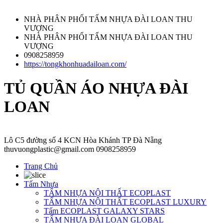
NHÀ PHÂN PHỐI TẤM NHỰA ĐÀI LOAN THU
VƯỢNG
NHÀ PHÂN PHỐI TẤM NHỰA ĐÀI LOAN THU
VƯỢNG
0908258959
https://tongkhonhuadailoan.com/
TỦ QUẦN ÁO NHỰA ĐÀI
LOAN
Lô C5 đường số 4 KCN Hòa Khánh TP Đà Nẵng
thuvuongplastic@gmail.com
0908258959
Trang Chủ
Tấm Nhựa
TẤM NHỰA NỘI THẤT ECOPLAST
TẤM NHỰA NỘI THẤT ECOPLAST LUXURY
Tấm ECOPLAST GALAXY STARS
TẤM NHỰA ĐÀI LOAN GLOBAL