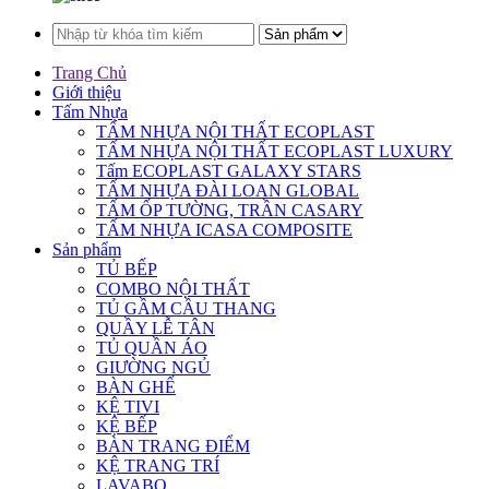
Trang Chủ
Giới thiệu
Tấm Nhựa
TẤM NHỰA NỘI THẤT ECOPLAST
TẤM NHỰA NỘI THẤT ECOPLAST LUXURY
Tấm ECOPLAST GALAXY STARS
TẤM NHỰA ĐÀI LOAN GLOBAL
TẤM ỐP TƯỜNG, TRẦN CASARY
TẤM NHỰA ICASA COMPOSITE
Sản phẩm
TỦ BẾP
COMBO NỘI THẤT
TỦ GẦM CẦU THANG
QUẦY LỄ TÂN
TỦ QUẦN ÁO
GIƯỜNG NGỦ
BÀN GHẾ
KỆ TIVI
KỆ BẾP
BÀN TRANG ĐIỂM
KỆ TRANG TRÍ
LAVABO