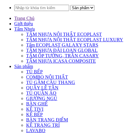
Trang Chủ
Giới thiệu
Tấm Nhựa
TẤM NHỰA NỘI THẤT ECOPLAST
TẤM NHỰA NỘI THẤT ECOPLAST LUXURY
Tấm ECOPLAST GALAXY STARS
TẤM NHỰA ĐÀI LOAN GLOBAL
TẤM ỐP TƯỜNG, TRẦN CASARY
TẤM NHỰA ICASA COMPOSITE
Sản phẩm
TỦ BẾP
COMBO NỘI THẤT
TỦ GẦM CẦU THANG
QUẦY LỄ TÂN
TỦ QUẦN ÁO
GIƯỜNG NGỦ
BÀN GHẾ
KỆ TIVI
KỆ BẾP
BÀN TRANG ĐIỂM
KỆ TRANG TRÍ
LAVABO