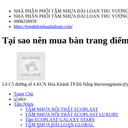
NHÀ PHÂN PHỐI TẤM NHỰA ĐÀI LOAN THU VƯỢN
NHÀ PHÂN PHỐI TẤM NHỰA ĐÀI LOAN THU VƯỢN
0908258959
https://tongkhonhuadailoan.com/
Tại sao nên mua bàn trang điểm
Lô C5 đường số 4 KCN Hòa Khánh TP Đà Nẵng
thuvuongplastic@
Trang Chủ
Tấm Nhựa
TẤM NHỰA NỘI THẤT ECOPLAST
TẤM NHỰA NỘI THẤT ECOPLAST LUXURY
Tấm ECOPLAST GALAXY STARS
TẤM NHỰA ĐÀI LOAN GLOBAL