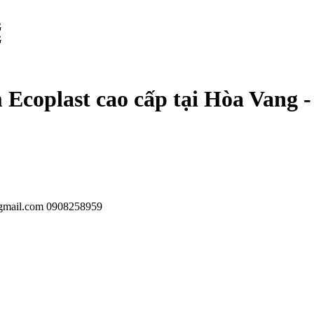
G
G
 Ecoplast cao cấp tại Hòa Vang 
gmail.com
0908258959