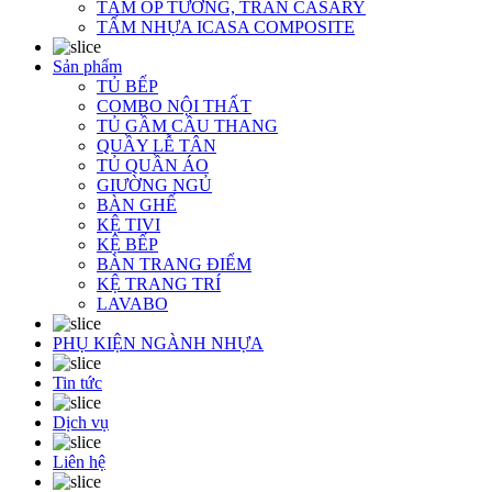
TẤM ỐP TƯỜNG, TRẦN CASARY
TẤM NHỰA ICASA COMPOSITE
Sản phẩm
TỦ BẾP
COMBO NỘI THẤT
TỦ GẦM CẦU THANG
QUẦY LỄ TÂN
TỦ QUẦN ÁO
GIƯỜNG NGỦ
BÀN GHẾ
KỆ TIVI
KỆ BẾP
BÀN TRANG ĐIỂM
KỆ TRANG TRÍ
LAVABO
PHỤ KIỆN NGÀNH NHỰA
Tin tức
Dịch vụ
Liên hệ