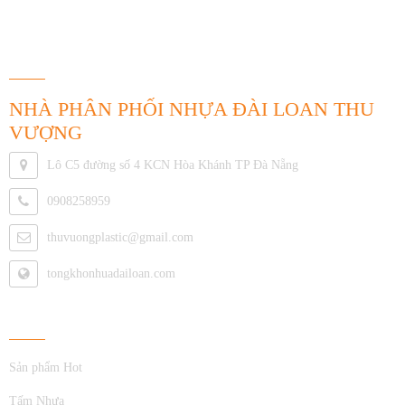
THÔNG TIN LIÊN HỆ
NHÀ PHÂN PHỐI NHỰA ĐÀI LOAN THU
VƯỢNG
Lô C5 đường số 4 KCN Hòa Khánh TP Đà Nẵng
0908258959
thuvuongplastic@gmail.com
tongkhonhuadailoan.com
Về Chúng Tôi
Sản phẩm Hot
Tấm Nhựa