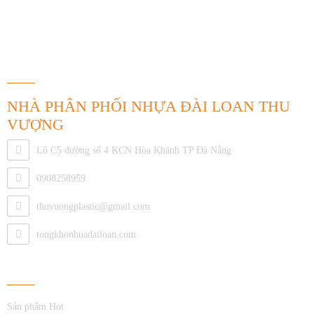
THÔNG TIN LIÊN HỆ
NHÀ PHÂN PHỐI NHỰA ĐÀI LOAN THU
VƯỢNG
Lô C5 đường số 4 KCN Hòa Khánh TP Đà Nẵng
0908258959
thuvuongplastic@gmail.com
tongkhonhuadailoan.com
Về Chúng Tôi
Sản phẩm Hot