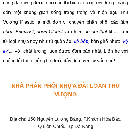
càng đáp ứng được nhu cầu thị hiếu của người dùng, mang 
đến một không gian sống trang trọng và hiện đại. Thu 
Vượng Plastic là một đơn vị chuyên phân phối các 
tấm 
nhựa Ecoplast
, 
nhựa Global
 và nhiều 
đồ nội thất
 khác làm 
từ loại nhựa này như tủ quần áo, 
kệ bếp
,
 bàn ghế nhựa, 
kệ 
tivi
,... với chất lượng luôn được đảm bảo nhất. Liên hệ với 
chúng tôi theo thông tin dưới đây để được tư vấn nhé!
NHÀ PHÂN PHỐI NHỰA ĐÀI LOAN THU
VƯỢNG
Địa chỉ:
150 Nguyễn Lương Bằng, P.Khánh Hòa Bắc,
Q.Liên Chiểu, Tp.Đà Nẵng