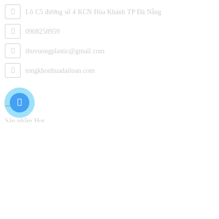
Lô C5 đường số 4 KCN Hòa Khánh TP Đà Nẵng
0908258959
thuvuongplastic@gmail.com
tongkhonhuadailoan.com
Về Chúng Tôi
Sản phẩm Hot
Tấm Nhựa
Sản Phẩm
Phụ Kiện