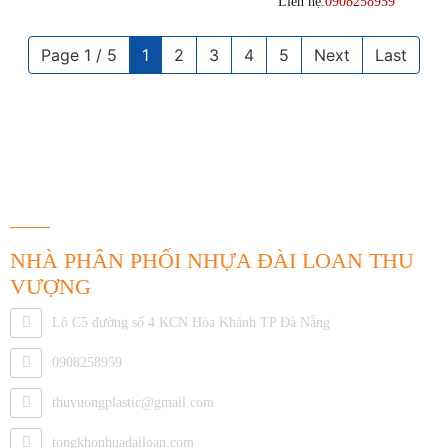
Liên hệ:
0908258959
Page 1 / 5
1
2
3
4
5
Next
Last
THÔNG TIN LIÊN HỆ
NHÀ PHÂN PHỐI NHỰA ĐÀI LOAN THU
VƯỢNG
Lô C5 đường số 4 KCN Hòa Khánh TP Đà Nẵng
0908258959
thuvuongplastic@gmail.com
tongkhonhuadailoan.com