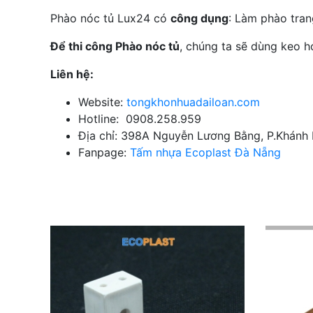
Phào nóc tủ Lux24 có
công dụng
: Làm phào trang 
Để thi công Phào nóc tủ
, chúng ta sẽ dùng keo h
Liên hệ:
Website:
t
ongkhonhuadailoan.com
Hotline: 0908.258.959
Địa chỉ: 398A Nguyễn Lương Bằng, P.Khánh 
Fanpage:
Tấm nhựa Ecoplast Đà Nẵng