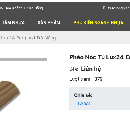
KCN Hòa Khánh TP Đà Nẵng
thuvuongplas
TẤM NHỰA
SẢN PHẨM
PHỤ KIỆN NGÀNH NHỰA
ủ Lux24 Ecoplast Đà Nẵng
Phào Nóc Tủ Lux24 E
Liên hệ
Giá:
Lượt xem:
879
Chia sẻ:
Tweet