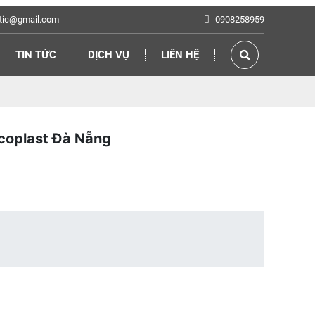
tic@gmail.com
0908258959
TIN TỨC
DỊCH VỤ
LIÊN HỆ
coplast Đà Nẵng