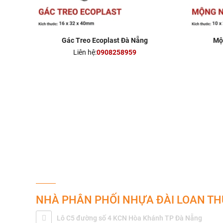
Gác Treo Ecoplast Đà Nẵng
Mộ
Liên hệ:
0908258959
THÔNG TIN LIÊN HỆ
NHÀ PHÂN PHỐI NHỰA ĐÀI LOAN T
Lô C5 đường số 4 KCN Hòa Khánh TP Đà Nẵng