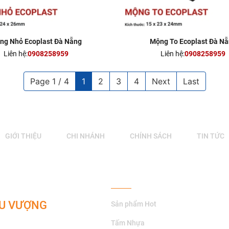
ng Nhỏ Ecoplast Đà Nẵng
Mộng To Ecoplast Đà N
Liên hệ:
0908258959
Liên hệ:
0908258959
Page 1 / 4
1
2
3
4
Next
Last
GIỚI THIỆU
CHI NHÁNH
CHÍNH SÁCH
TIN TỨC
Về Chúng Tôi
HU VƯỢNG
Sản phẩm Hot
Tấm Nhựa